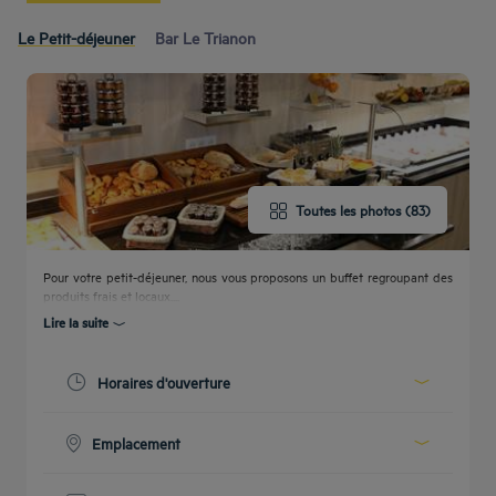
Le Petit-déjeuner
Bar Le Trianon
Toutes les photos (83)
Etre
rappelé(e)
CONTACTEZ-
pour
FAQ
NOUS
réserver
Pour votre petit-déjeuner, nous vous proposons un buffet regroupant des
produits frais et locaux....
Lire la suite
Horaires d'ouverture
Aujourd'hui :
07:00 - 10:00
Emplacement
Voir tous les horaires
Rez de chaussée, après la réception sur la gauche