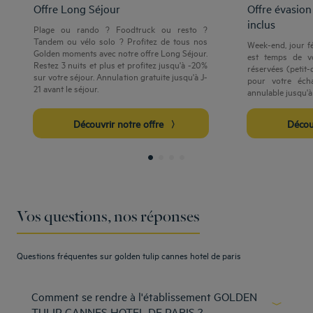
Offre Long Séjour
Offre évasion
inclus
Plage ou rando ? Foodtruck ou resto ?
Tandem ou vélo solo ? Profitez de tous nos
Week-end, jour fé
Golden moments avec notre offre Long Séjour.
est temps de vo
Restez 3 nuits et plus et profitez jusqu'à -20%
réservées (petit-
sur votre séjour. Annulation gratuite jusqu'à J-
pour votre écha
21 avant le séjour.
annulable jusqu'à 
Découvrir notre offre
Déco
Vos questions, nos réponses
Questions fréquentes sur golden tulip cannes hotel de paris
Comment se rendre à l'établissement GOLDEN
TULIP CANNES HOTEL DE PARIS ?