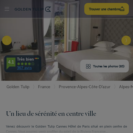
S’inscrire
Trouver une chambre
r
Très bien
'HÔTEL
4.1
Toutes les photos (83)
367 avis
AMBRES
Golden Tulip
France
Provence-Alpes-Côte-D’azur
Alpes-M
ÉRIENCES
IPEMENTS
Un lieu de sérénité en centre ville
AVIS
Venez découvrir le Golden Tulip Cannes Hôtel de Paris situé en plein centre de
Cannes. Vous pourrez venir profiter du soleil de la Riviera Française,...