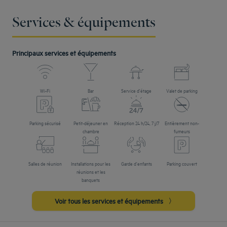
Services & équipements
Principaux services et équipements
Wi-Fi
Bar
Service d’étage
Valet de parking
Parking sécurisé
Petit-déjeuner en
Réception 24 h/24, 7 j/7
Entièrement non-
chambre
fumeurs
Salles de réunion
Installations pour les
Garde d’enfants
Parking couvert
réunions et les
banquets
Voir tous les services et équipements