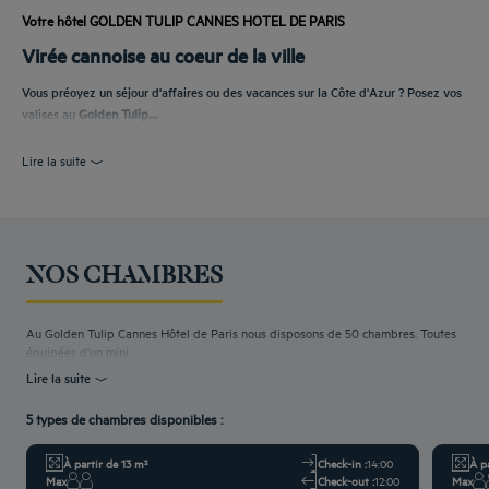
Votre hôtel GOLDEN TULIP CANNES HOTEL DE PARIS
Virée cannoise au coeur de la ville
Vous préoyez un séjour d'affaires ou des vacances sur la Côte d'Azur ? Posez vos
valises au
Golden Tulip...
Lire la suite
NOS CHAMBRES
Au Golden Tulip Cannes Hôtel de Paris nous disposons de 50 chambres. Toutes
équipées d'un mini...
Lire la suite
5 types de chambres disponibles :
À partir de 13 m²
Check-in :
14:00
À p
Max
Check-out :
12:00
Max