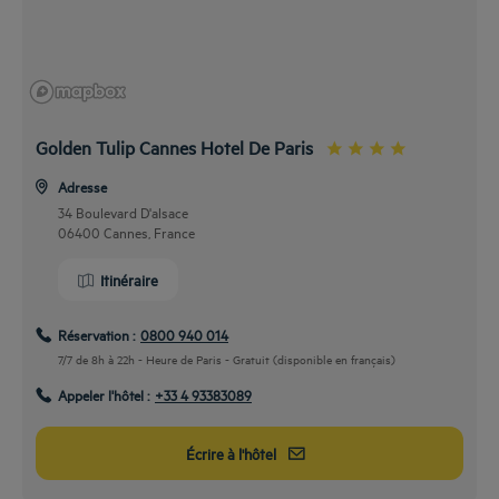
Golden Tulip Cannes Hotel De Paris
Adresse
34 Boulevard D'alsace
06400 Cannes, France
Itinéraire
Réservation :
0800 940 014
7/7 de 8h à 22h - Heure de Paris - Gratuit (disponible en français)
En voiture
Appeler l'hôtel :
+33 4 93383089
Prenez la route pour nous rejoindre
En empruntant l’autoroute A8, il vous suffit de prendre la sortie 42 direction
Grasse, Le Cannet, Cannes, Mougins. Ensuite descendez le boulevard de la
Écrire à l'hôtel
République par la D6285 jusqu’au boulevard d’Alsace et puis vous nous
trouverez sur votre droite.