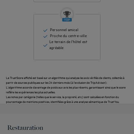
Personnel amical
Proche du centre-ville
Le terrain de l'hôtel est
agréable
Le TrustScore affiché est basé sur un algorithme qui analyse les avis vérifiés de clients, collectés à
partir de sources publiques sur les 24 derniers mois (à l'exclusion de TripAdvisor).
L'algorithme accorde davantage de poids aux avis les plus récents, garantissant ainsi que le score
reflète les expériences les plus actuelles.
Les notes par catégorie (telles que le service, la propreté, etc.) sont calculées en fonction du
pourcentage de mentions positives, identifiées grâce à une analyse sémantique de TrustYou.
Restauration