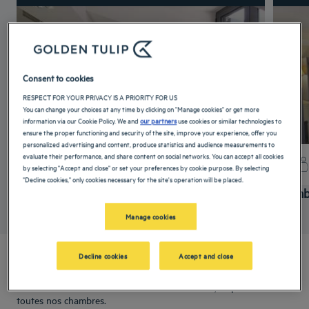
Consent to cookies
RESPECT FOR YOUR PRIVACY IS A PRIORITY FOR US
You can change your choices at any time by clicking on "Manage cookies" or get more
information via our Cookie Policy. We and
our partners
use cookies or similar technologies to
ensure the proper functioning and security of the site, improve your experience, offer you
personalized advertising and content, produce statistics and audience measurements to
evaluate their performance, and share content on social networks. You can accept all cookies
+ d'infos
by selecting "Accept and close" or set your preferences by cookie purpose. By selecting
"Decline cookies," only cookies necessary for the site's operation will be placed.
Chambre Standard
Chamb
Manage cookies
Decline cookies
Accept and close
Toujours surclassés !
Découvrez nos nouveaux standards de confort, disponibles dans
toutes nos chambres.