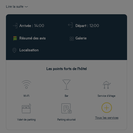
TAURATION
Lire la suite
& LOCALISATION
: 14:00
: 12:00
Arrivée
Départ
ÉUNIONS
Résumé des avis
Galerie
ROMOS
Localisation
Les points forts de l'hôtel
Wi-Fi
Bar
Service d’étage
Tous les services
Valet de parking
Parking sécurisé